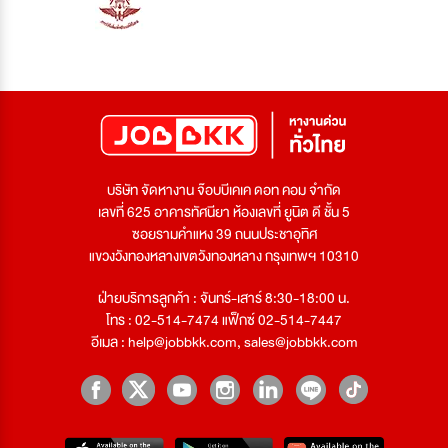
บริษัท จัดหางาน จ๊อบบีเคเค ดอท คอม จำกัด
เลขที่ 625 อาคารทัศนียา ห้องเลขที่ ยูนิต ดี ชั้น 5
ซอยรามคำแหง 39 ถนนประชาอุทิศ
แขวงวังทองหลางเขตวังทองหลาง กรุงเทพฯ 10310
ฝ่ายบริการลูกค้า : จันทร์-เสาร์ 8:30-18:00 น.
โทร : 02-514-7474 แฟ็กซ์ 02-514-7447
อีเมล :
help@jobbkk.com
,
sales@jobbkk.com