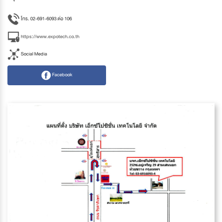
โทร. 02-691-6093 ต่อ 106
https://www.expotech.co.th
Social Media
Facebook