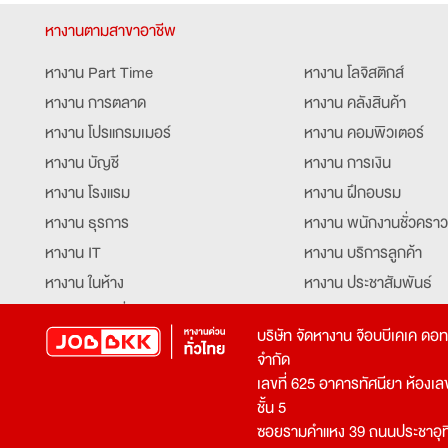
หางานตามสาขาอาชีพ
หางาน Part Time
หางาน โลจิสติกส์
หางาน การตลาด
หางาน คลังสินค้า
หางาน โปรแกรมเมอร์
หางาน คอมพิวเตอร์
หางาน บัญชี
หางาน การเงิน
หางาน โรงแรม
หางาน ฝึกอบรม
หางาน ธุรการ
หางาน พนักงานชั่วคราว
หางาน IT
หางาน บริการลูกค้า
หางาน ในห้าง
หางาน ประชาสัมพันธ์
หางาน ท่องเที่ยว
หางาน รับโทรศัพท์
บริษัท จัดหางาน จ๊อบบีเคเค ดอ
หางาน จัดซื้อ
หางาน ประสานงาน
จำกัด
หางาน การขาย
หางาน จองตั๋ว
เลขที่ 625 อาคารทัศนียา ห้องเลขที
หางาน คีย์ข้อมูล
หางาน ร้านอาหาร
ชั้น 5
ซอยรามคำแหง 39 ถนนประชาอุท
หางาน บุคคล
หางาน กุ๊ก