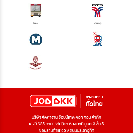
ไม่มี
เอกมัย
บริษัท จัดหางาน จ๊อบบีเคเค ดอท คอม จำกัด
เลขที่ 625 อาคารทัศนียา ห้องเลขที่ ยูนิต ดี ชั้น 5
ซอยรามคำแหง 39 ถนนประชาอุทิศ