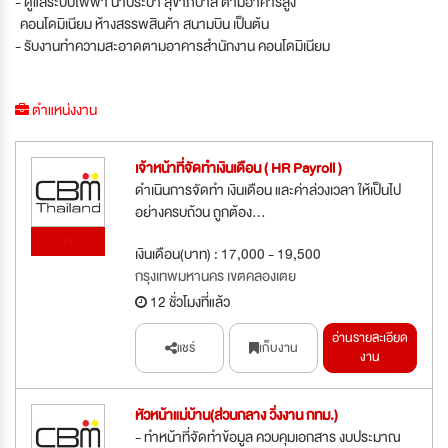
- ดูแลระบบไฟ้ฟ้า น้ำประปา สุขาภิบาล ตามอาคารสูง
คอนโดมิเนียม ห้างสรรพสินค้า สนามบิน เป็นต้น
- รับงานทำความสะอาดตามอาคารสำนักงาน คอนโดมิเนียม
ตำแหน่งงาน
เจ้าหน้าที่จัดทำเงินเดือน ( HR Payroll )
ดำเนินการจัดทำ เงินเดือน และค่าล่วงเวลา ให้เป็นไป
อย่างครบถ้วน ถูกต้อง...
ใหม่
เงินเดือน(บาท) : 17,000 - 19,500
กรุงเทพมหานคร เขตคลองเตย
12 ชั่วโมงที่แล้ว
อ่านรายละเอียด
แชร์
เก็บงาน
งาน
หัวหน้าแม่บ้าน(ส่วนกลาง วิ่งงาน กทม.)
- ทำหน้าที่จัดทำข้อมูล ควบคุมเอกสาร งบประมาณ