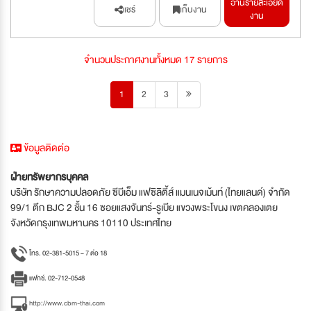
อ่านรายละเอียด
แชร์
เก็บงาน
งาน
จำนวนประกาศงานทั้งหมด 17 รายการ
1
2
3
ข้อมูลติดต่อ
ฝ่ายทรัพยากรบุุคคล
บริษัท รักษาความปลอดภัย ซีบีเอ็ม แฟซิลิตี้ส์ แมนเนจเม้นท์ (ไทยแลนด์) จำกัด
99/1 ตึก BJC 2 ชั้น 16 ซอยแสงจันทร์-รูเบีย แขวงพระโขนง เขตคลองเตย
จังหวัดกรุงเทพมหานคร 10110 ประเทศไทย
โทร. 02-381-5015 – 7 ต่อ 18
แฟกซ์. 02-712-0548
http://www.cbm-thai.com