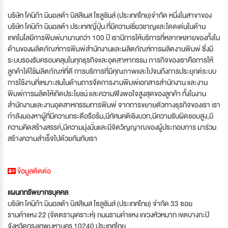
บริษัท โคนิก้า มินอลต้า บิสสิเนส โซลูชันส์ (ประเทศไทย)จำกัด หนึ่งในสาขาของ
บริษัท โคนิก้า มินอลต้า ประเทศญี่ปุ่น ที่มีความเชี่ยวชาญและโดดเด่นในด้าน
เทคโนโลยีการพิมพ์มานานกว่า 100 ปี เรามีการให้บริการที่หลากหลายของทั้งใน
ด้านของผลิตภัณฑ์การพิมพ์สำนักงานและผลิตภัณฑ์การผลิตงานพิมพ์ ซึ่งมี
ระบบรองรับครอบคลุมในทุกธุรกิจและอุตสาหากรรม ภารกิจของเราคือการให้
ลูกค้าได้ใช้ผลิตภัณฑ์ที่ดี การบริการที่มีคุณภาพและไปจนถึงการประยุกต์ระบบ
การใช้งานที่เหมาะสมในด้านการจีดการงานพิมพ์เอกสารสำนักงาน และงาน
พิมพ์การผลิตให้เกิดประโยชน์ และความพึงพอใจสูงสุดของลูกค้า ทั้งในงาน
สำนักงานและงานอุตสาหกรรมการพิมพ์ จากการขยายตัวทางธุรกิจของเรา เรา
กำลังมองหาผู้ที่มีความกระตือรือร้น,มีทัศนคติเชิงบวก,มีความรับผิดชอบสูง,มี
ความคิดสร้างสรรค์,มีความมุ่งมั่นและมีจิตวิญญาณของผู้ประกอบการ มาร่วม
สร้างความสำเร็จไปด้วยกันกับเรา
ข้อมูลติดต่อ
แผนกทรัพยากรบุคคล
บริษัท โคนิก้า มินอลต้า บิสสิเนส โซลูชันส์ (ประเทศไทย) จำกัด 33 ซอย
รามคำแหง 22 (จิตตรานุเคราะห์) ถนนรามคำแหง แขวงหัวหมาก เขตบางกะปิ
จังหวัดกรุงเทพมหานคร 10240 ประเทศไทย