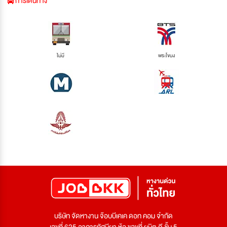
การเดินทาง
ไม่มี
พระโขนง
บริษัท จัดหางาน จ๊อบบีเคเค ดอท คอม จำกัด
เลขที่ 625 อาคารทัศนียา ห้องเลขที่ ยูนิต ดี ชั้น 5