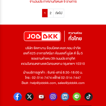
จำนวนประกาศงานทั้งหมด 9 รายการ
1
2
ถัดไป
บริษัท จัดหางาน จ๊อบบีเคเค ดอท คอม จำกัด
เลขที่ 625 อาคารทัศนียา ห้องเลขที่ ยูนิต ดี ชั้น 5
ซอยรามคำแหง 39 ถนนประชาอุทิศ
แขวงวังทองหลางเขตวังทองหลาง กรุงเทพฯ 10310
ฝ่ายบริการลูกค้า : จันทร์-เสาร์ 8:30-18:00 น.
โทร : 02-514-7474 แฟ็กซ์ 02-514-7447
อีเมล :
help@jobbkk.com
,
sales@jobbkk.com