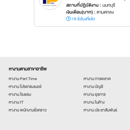
สถานที่ปฏิบัติงาน :
นนทบุรี
เงินเดือน(บาท) :
ตามตกลง
18 ชั่วโมงที่แล้ว
หางานตามสาขาอาชีพ
หางาน Part Time
หางาน การตลาด
หางาน โปรแกรมเมอร์
หางาน บัญชี
หางาน โรงแรม
หางาน ธุรการ
หางาน IT
หางาน ในห้าง
หางาน พนักงานชั่วคราว
หางาน ประชาสัมพันธ์