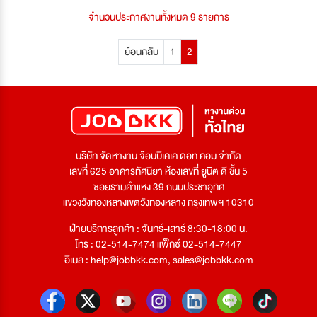
จำนวนประกาศงานทั้งหมด 9 รายการ
ย้อนกลับ
1
2
บริษัท จัดหางาน จ๊อบบีเคเค ดอท คอม จำกัด
เลขที่ 625 อาคารทัศนียา ห้องเลขที่ ยูนิต ดี ชั้น 5
ซอยรามคำแหง 39 ถนนประชาอุทิศ
แขวงวังทองหลางเขตวังทองหลาง กรุงเทพฯ 10310
ฝ่ายบริการลูกค้า : จันทร์-เสาร์ 8:30-18:00 น.
โทร : 02-514-7474 แฟ็กซ์ 02-514-7447
อีเมล :
help@jobbkk.com
,
sales@jobbkk.com