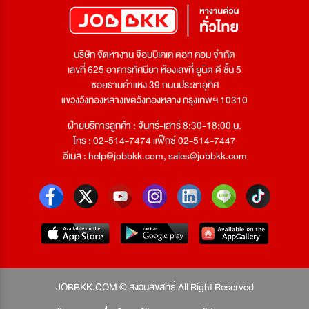
บริษัท จัดหางาน จ๊อบบีเคเค ดอท คอม จำกัด
เลขที่ 625 อาคารทัศนียา ห้องเลขที่ ยูนิต ดี ชั้น 5
ซอยรามคำแหง 39 ถนนประชาอุทิศ
แขวงวังทองหลางเขตวังทองหลาง กรุงเทพฯ 10310
ฝ่ายบริการลูกค้า : จันทร์-เสาร์ 8:30-18:00 น.
โทร : 02-514-7474 แฟ็กซ์ 02-514-7447
อีเมล :
help@jobbkk.com
,
sales@jobbkk.com
JOBBKK.COM © สงวนลิขสิทธิ์ All Right Reserved