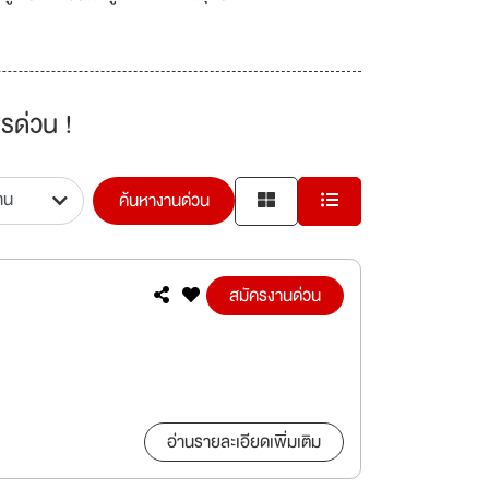
นเองและช่วยเหลือซึ่งกันและกัน ภายใต้อุดมการณ์ หลัก
างความมั่นคงในชีวิตให้กับสมาชิกสหกรณ์ทั่วประเทศ รวม
หกรณ์มีการออมทรัพย์อย่างสม่ำเสมอและต่อเนื่อง สร้าง
าบันการเงินกลางของขบวนการสหกรณ์ สำหรับเป็นทุนให้กับ
็นเจ้าของและผู้ใช้บริการ ปัจจุบัน บริษัทฯ ได้แปร
รด่วน !
ค้นหางานด่วน
สมัครงานด่วน