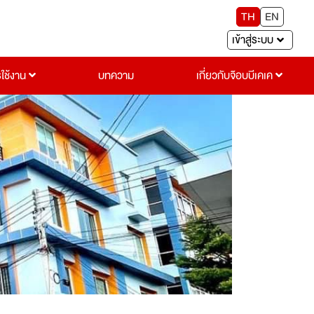
TH
EN
เข้าสู่ระบบ
รใช้งาน
บทความ
เกี่ยวกับจ๊อบบีเคเค
Next