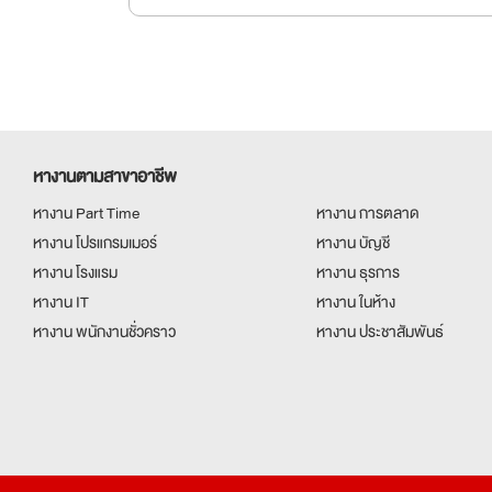
หางานตามสาขาอาชีพ
หางาน Part Time
หางาน การตลาด
หางาน โปรแกรมเมอร์
หางาน บัญชี
หางาน โรงแรม
หางาน ธุรการ
หางาน IT
หางาน ในห้าง
หางาน พนักงานชั่วคราว
หางาน ประชาสัมพันธ์