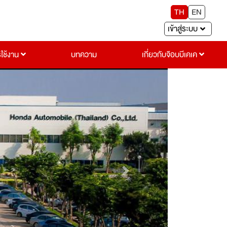
TH
EN
เข้าสู่ระบบ
รใช้งาน
บทความ
เกี่ยวกับจ๊อบบีเคเค
Next