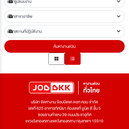
ค้นหางานด่วน
บริษัท จัดหางาน จ๊อบบีเคเค ดอท คอม จำกัด
เลขที่ 625 อาคารทัศนียา ห้องเลขที่ ยูนิต ดี ชั้น 5
ซอยรามคำแหง 39 ถนนประชาอุทิศ
แขวงวังทองหลางเขตวังทองหลาง กรุงเทพฯ 10310