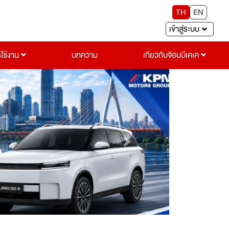
TH
EN
เข้าสู่ระบบ
รใช้งาน
บทความ
เกี่ยวกับจ๊อบบีเคเค
Next