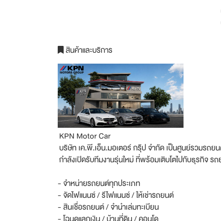
สินค้าและบริการ
KPN Motor Car
บริษัท เค.พี.เอ็น.มอเตอร์ กรุ๊ป จำกัด เป็นศูนย์รวมรถ
กำลังเปิดรับทีมงานรุ่นใหม่ ที่พร้อมเติบโตไปกับธุรกิจ ร
- จำหน่ายรถยนต์ทุกประเภท
- จัดไฟแนนซ์ / รีไฟแนนซ์ / ให้เช่ารถยนต์
- สินเชื่อรถยนต์ / จำนำเล่มทะเบียน
- โฉนดแลกเงิน / บ้านที่ดิน / คอนโด