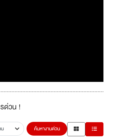
รด่วน !
ค้นหางานด่วน