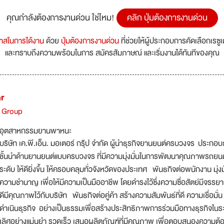
คุณกำลังต้องการงานด่วน ใช่ไหม!
คลิก ปุ่มต้องการงานด่วน
กาสในการได้งาน
ด้วย
ปุ่มต้องการงานด่วน
ที่ช่วยให้ผู้ประกอบการคัดเลือกเรซู
และทราบถึงความพร้อมในการ สมัครสัมภาษณ์ และเริ่มงานได้ทันทีของคุณ
ar
r Group
อุตสาหกรรมยานพาหนะ
บริษัท เค.พี.เอ็น. มอเตอร์ กรุ๊ป จำกัด ผู้นำธุรกิจยานยนต์ครบวงจร ประกอ
ชั้นนำด้านยานยนต์แบบครบวงจร ที่มีความมุ่งมั่นในการพัฒนาคุณภาพรถยนต์แ
ระดับ ให้ดียิ่งขึ้น ให้ครอบคลุมทั่วจังหวัดของประเทศ พันธกิจต่อพนักงาน 
ความชำนาญ เพื่อให้มีความเป็นมืออาชีพ โดยดำรงไว้ซึ่งความซื่อสัตย์มีจร
ดีมีคุณภาพไว้กับบริษัท พันธกิจต่อคู่ค้า สร้างความสัมพันธ์ที่ดี ความเชื่อมั่
ดำเนินธุรกิจ อย่างเป็นธรรมเพื่อสร้างประสิทธิภาพการร่วมมือทางธุรกิจในระ
เลิศอย่างแม่นยำ รวดเร็ว เสนอผลิตภัณฑ์ที่มีคุณภาพ เพื่อตอบสนองความต้อ