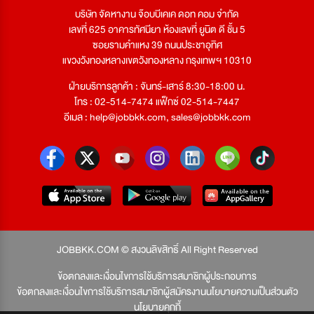
บริษัท จัดหางาน จ๊อบบีเคเค ดอท คอม จำกัด
เลขที่ 625 อาคารทัศนียา ห้องเลขที่ ยูนิต ดี ชั้น 5
ซอยรามคำแหง 39 ถนนประชาอุทิศ
แขวงวังทองหลางเขตวังทองหลาง กรุงเทพฯ 10310
ฝ่ายบริการลูกค้า : จันทร์-เสาร์ 8:30-18:00 น.
โทร : 02-514-7474 แฟ็กซ์ 02-514-7447
อีเมล :
help@jobbkk.com
,
sales@jobbkk.com
JOBBKK.COM © สงวนลิขสิทธิ์ All Right Reserved
ข้อตกลงและเงื่อนไขการใช้บริการสมาชิกผู้ประกอบการ
ข้อตกลงและเงื่อนไขการใช้บริการสมาชิกผู้สมัครงาน
นโยบายความเป็นส่วนตัว
นโยบายคุกกี้