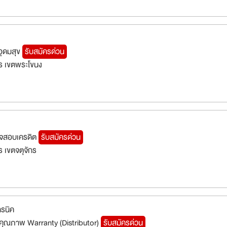
ุดมสุข
รับสมัครด่วน
ร เขตพระโขนง
วจสอบเครดิต
รับสมัครด่วน
 เขตจตุจักร
ทรนิค
กันคุณภาพ Warranty (Distributor)
รับสมัครด่วน