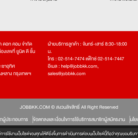
คเค ดอท คอม จำกัด
ฝ่ายบริการลูกค้า : จันทร์-เสาร์ 8:30-18:00
งเลขที่ ยูนิต ดี ชั้น
น.
โทร : 02-514-7474 แฟ็กซ์ 02-514-7447
ชาอุทิศ
อีเมล :
help@jobbkk.com
,
องหลาง กรุงเทพฯ
sales@jobbkk.com
JOBBKK.COM © สงวนลิขสิทธิ์ All Right Reserved
ิกผู้ประกอบการ
ข้อตกลงและเงื่อนไขการใช้บริการสมาชิกผู้สมัครงาน
นโย
์การใช้งานเว็บไซต์ของคุณให้ดียิ่งขึ้นการดำเนินการต่อบนเว็บไซต์นี้ถือว่าคุณยอมรับกา
หลงเชื่อผู้แอบอ้าง และหากผู้ใดแอบอ้าง ไม่ว่าทาง Email, โทรศัพท์, SMS หรือ