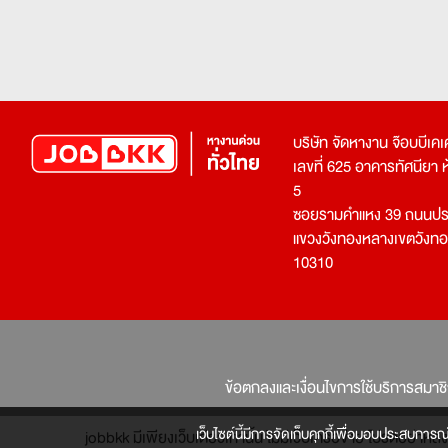
บริษัท จัดหางาน จ๊อบบีเ
เลขที่ 625 อาคารทัศนียา ห้อ
5
ซอยรามคำแหง 39 ถนนประ
แขวงวังทองหลางเขตวังท
10310
ข้อตกลงและเงื่อนไขการใช้บริการสมาช
เว็บไซต์นี้มีการจัดเก็บคุกกี้เพื่อมอบประสบการณ
jobbkk มีเพียงเว็บเดียวเท่านั้น ไม่มีเว็บเครือข่าย โปรดอย่า