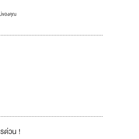
เม่ของคุณ
รด่วน !