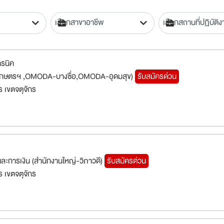
ทรนิค
ด-เกษตรฯ ,OMODA-บางซื่อ,OMODA-อุดมสุข)
รับสมัครด่วน
 เขตจตุจักร
ีและการเงิน (สำนักงานใหญ่-วิภาวดี)
รับสมัครด่วน
 เขตจตุจักร