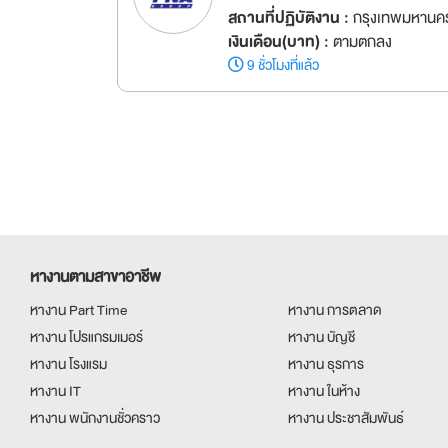
สถานที่ปฏิบัติงาน :
กรุงเทพมหานคร
เงินเดือน(บาท) :
ตามตกลง
9 ชั่วโมงที่แล้ว
หางานตามสาขาอาชีพ
หางาน Part Time
หางาน การตลาด
หางาน โปรแกรมเมอร์
หางาน บัญชี
หางาน โรงแรม
หางาน ธุรการ
หางาน IT
หางาน ในห้าง
หางาน พนักงานชั่วคราว
หางาน ประชาสัมพันธ์