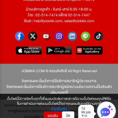
ฝ่ายบริการลูกค้า : จันทร์-เสาร์ 8:30-18:00 น.
โทร : 02-514-7474 แฟ็กซ์ 02-514-7447
อีเมล :
help@jobbkk.com
,
sales@jobbkk.com
JOBBKK.COM © สงวนลิขสิทธิ์ All Right Reserved
ข้อตกลงและเงื่อนไขการใช้บริการสมาชิกผู้ประกอบการ
ข้อตกลงและเงื่อนไขการใช้บริการสมาชิกผู้สมัครงาน
นโยบายความเป็นส่วนตัว
นโยบายคุกกี้
เว็บไซต์นี้มีการจัดเก็บคุกกี้เพื่อมอบประสบการณ์การใช้งานเว็บไซต์ของคุณให้ดียิ่ง
ขึ้นการดำเนินการต่อบนเว็บไซต์นี้ถือว่าคุณยอมรับการใช้งานคุกกี้
jobbkk มีเพียงเว็บเดียวเท่านั้น ไม่มีเว็บเครือข่าย โปรดอย่าหลงเชื่อผู้แอบอ้าง และ
อ่านเพิ่มเติม
หากผู้ใดแอบอ้าง ไม่ว่าทาง Email, โทรศัพท์, SMS หรือทางใดก็ตาม จะถูก
ยอมรับ
ปิด
ดำเนินคดีตามที่กฎหมายบัญญัติไว้สูงสุด