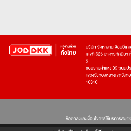
บริษัท จัดหางาน จ๊อบบีเ
เลขที่ 625 อาคารทัศนียา ห้อ
5
ซอยรามคำแหง 39 ถนนประ
แขวงวังทองหลางเขตวังท
10310
ข้อตกลงและเงื่อนไขการใช้บริการสมาช