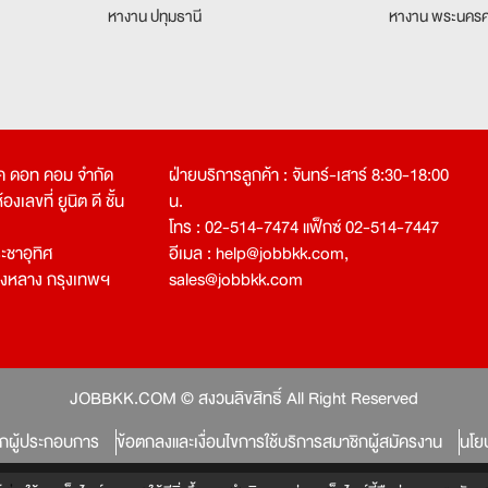
หางาน ปทุมธานี
หางาน พระนครศ
คเค ดอท คอม จำกัด
ฝ่ายบริการลูกค้า : จันทร์-เสาร์ 8:30-18:00
งเลขที่ ยูนิต ดี ชั้น
น.
โทร : 02-514-7474 แฟ็กซ์ 02-514-7447
ชาอุทิศ
อีเมล :
help@jobbkk.com
,
องหลาง กรุงเทพฯ
sales@jobbkk.com
JOBBKK.COM © สงวนลิขสิทธิ์ All Right Reserved
ิกผู้ประกอบการ
ข้อตกลงและเงื่อนไขการใช้บริการสมาชิกผู้สมัครงาน
นโย