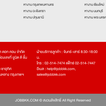
หางาน กรุงเทพมหานคร
หางาน เชียงใหม่
หางาน ฉะเชิงเทรา
หางาน นนทบุรี
หางาน ปทุมธานี
หางาน พระนครศ
คเค ดอท คอม จำกัด
ฝ่ายบริการลูกค้า : จันทร์-เสาร์ 8:30-18:00
งเลขที่ ยูนิต ดี ชั้น
น.
โทร : 02-514-7474 แฟ็กซ์ 02-514-7447
ชาอุทิศ
อีเมล :
help@jobbkk.com
,
องหลาง กรุงเทพฯ
sales@jobbkk.com
JOBBKK.COM © สงวนลิขสิทธิ์ All Right Reserved