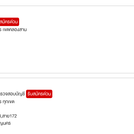
บสมัครด่วน
ร เขตคลองสาน
ตรวจสอบบัญชี
รับสมัครด่วน
 ทุกเขต
3,สาย172
ริญนคร