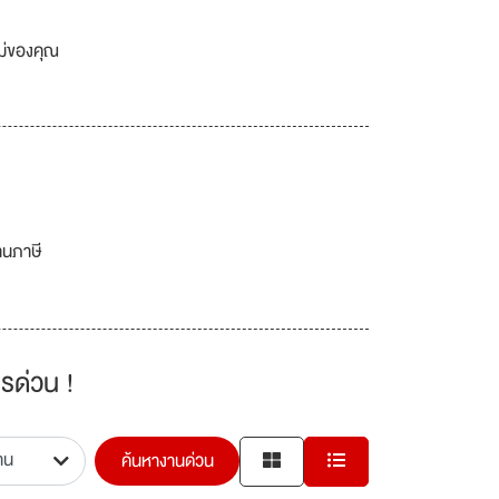
เม่ของคุณ
านภาษี
รด่วน !
ค้นหางานด่วน