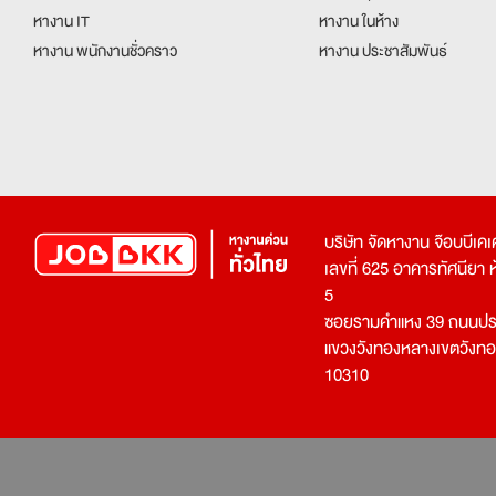
หางาน IT
หางาน ในห้าง
หางาน พนักงานชั่วคราว
หางาน ประชาสัมพันธ์
บริษัท จัดหางาน จ๊อบบีเ
เลขที่ 625 อาคารทัศนียา ห้อ
5
ซอยรามคำแหง 39 ถนนประ
แขวงวังทองหลางเขตวังท
10310