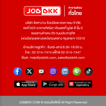
บริษัท จัดหางาน จ๊อบบีเคเค ดอท คอม จำกัด
เลขที่ 625 อาคารทัศนียา ห้องเลขที่ ยูนิต ดี ชั้น 5
ซอยรามคำแหง 39 ถนนประชาอุทิศ
แขวงวังทองหลางเขตวังทองหลาง กรุงเทพฯ 10310
ฝ่ายบริการลูกค้า : จันทร์-เสาร์ 8:30-18:00 น.
โทร : 02-514-7474 แฟ็กซ์ 02-514-7447
อีเมล :
help@jobbkk.com
,
sales@jobbkk.com
JOBBKK.COM © สงวนลิขสิทธิ์ All Right Reserved