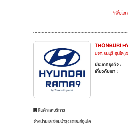
*เพิ่มโอ
THONBURI HYU
บจก.ธนบุรี ฮุนได(2
ประเภทธุรกิจ :
เกี่ยวกับเรา :
สินค้าและบริการ
จำหน่ายและซ่อมบำรุงรถยนต์ฮุนได