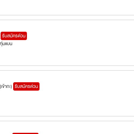
ง
รับสมัครด่วน
ทุ่มแบน
เข้ากะ)
รับสมัครด่วน