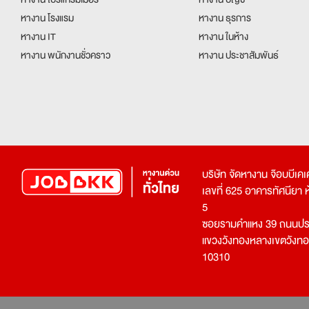
หางาน โรงแรม
หางาน ธุรการ
หางาน IT
หางาน ในห้าง
หางาน พนักงานชั่วคราว
หางาน ประชาสัมพันธ์
บริษัท จัดหางาน จ๊อบบีเ
เลขที่ 625 อาคารทัศนียา ห้อ
5
ซอยรามคำแหง 39 ถนนประ
แขวงวังทองหลางเขตวังท
10310