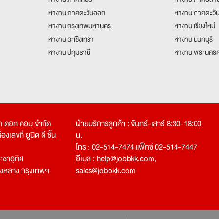
หางาน ภาคตะวันออก
หางาน ภาคตะวั
หางาน กรุงเทพมหานคร
หางาน เชียงใหม่
หางาน ฉะเชิงเทรา
หางาน นนทบุรี
หางาน ปทุมธานี
หางาน พระนครศ
คเค ดอท คอม จำกัด
ฝ่ายบริการลูกค้า : จันทร์-เสาร์ 8:30-18:00
งเลขที่ ยูนิต ดี ชั้น
น.
โทร : 02-514-7474 แฟ็กซ์ 02-514-7447
ชาอุทิศ
อีเมล :
help@jobbkk.com
,
องหลาง กรุงเทพฯ
sales@jobbkk.com