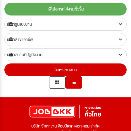
เพิ่มโอกาสได้งานเร็วขึ้น
ค้นหางานด่วน
บริษัท จัดหางาน จ๊อบบีเคเค ดอท คอม จำกัด