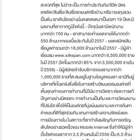
สะดวกที่สุด ไม่ว่าจะเป็น การทำประกันภัย/ชีวิต บัตร
เครดิต/สินเชื่อ/สินเชื่อรถยนต์หรือบ้าน หรือ กองทุนรวม
เป็นต้น เราเติบโตอย่างมั่นคงตลอดมาเป็นเวลา 19 ปีและมี
ผลงานที่เราภาคภูมิใจดังนี้ - ปัจจุบันเรามีพนักงาน
มากกว่า 700 คน - เราสามารถทำยอดขายได้มากกว่า
550 ล้านบาทของเบี้ยประกันในปี 2557 - ยอดสมัครสิน
เชื่อมูลค่ารวมกว่า 18,000 ล้านบาทในปี 2557 - มีผู้เข้า
เยี่ยมชม www.silkspan.com มากกว่า 6,500,000 ราย
ในปี 2557 (โตขึ้นมากกว่า 85% จาก 3,500,000 รายใน
ปี 2556) - มีผู้สมัครเข้ารับบริการของเรามากกว่า
1,000,000 รายที่สะสมอยู่ในฐานข้อมูลของเรา เรามีทีมผู้
บริหารที่แข็งแกร่งซึ่งเชื่อในการสร้างวัฒนธรรมองค์กรที่
เห็นคุณค่าของการทำงานที่มีวินัย การวิเคราะห์และการแก้
ปัญหาอย่างมีตรรกะ การทำงานเป็นทีม และการวัดผลงาน
ที่โปร่งใส เพื่อให้เป็นองค์กรที่มุ่งเน้นผลงาน และการค้นหา
คำตอบที่ดีที่สุดร่วมกัน แทนการสร้างความขัดแย้งและ
การเมืองภายใน ในสภาวะที่เรากำลังเผชิญกับการเจริญ
เติบโตอย่างรวดเร็วของ Mobile Internet ซึ่งทำให้มีผู้เข้า
เว็บไซต์ของเราจาก 3.5 ล้านคนในปี 2556 เป็น 6.5 ล้าน