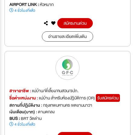
AIRPORT LINK :
หัวหมาก
4 ชั่วโมงที่แล้ว
สมัครงานด่วน
อ่านรายละเอียดเพิ่มเติม
สาขาอาชีพ :
แม่บ้าน/พี่เลี้ยง/คนสวน/รปภ.
ชื่อตำเเหน่งงาน :
แม่บ้าน สำหรับห้องปฏิบัติการ (OR)
รับสมัครด่วน
สถานที่ปฏิบัติงาน :
กรุงเทพมหานคร เขตยานนาวา
เงินเดือน(บาท) :
ตามตกลง
BUS :
BRT วัดด่าน
4 ชั่วโมงที่แล้ว