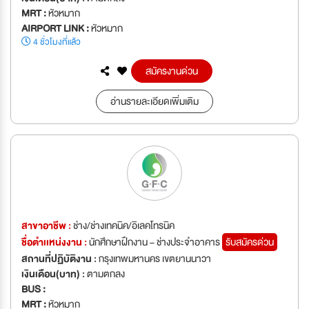
MRT :
หัวหมาก
AIRPORT LINK :
หัวหมาก
4 ชั่วโมงที่แล้ว
สมัครงานด่วน
อ่านรายละเอียดเพิ่มเติม
สาขาอาชีพ :
ช่าง/ช่างเทคนิค/อิเลคโทรนิค
ชื่อตำเเหน่งงาน :
นักศึกษาฝึกงาน – ช่างประจำอาคาร
รับสมัครด่วน
สถานที่ปฏิบัติงาน :
กรุงเทพมหานคร เขตยานนาวา
เงินเดือน(บาท) :
ตามตกลง
BUS :
MRT :
หัวหมาก