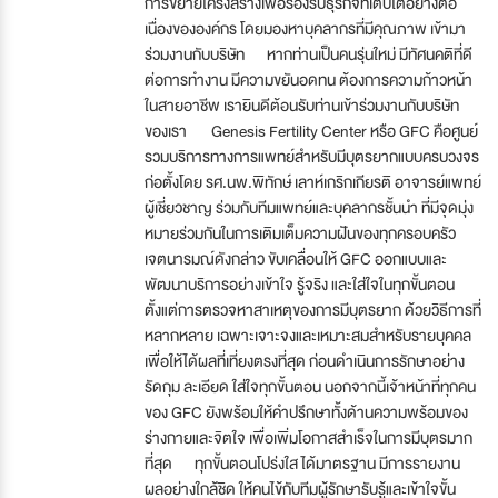
การขยายโครงสร้างเพื่อรองรับธุรกิจที่เติบโตอย่างต่อ
เนื่องขององค์กร โดยมองหาบุคลากรที่มีคุณภาพ เข้ามา
ร่วมงานกับบริษัท หากท่านเป็นคนรุ่นใหม่ มีทัศนคติที่ดี
ต่อการทำงาน มีความขยันอดทน ต้องการความก้าวหน้า
ในสายอาชีพ เรายินดีต้อนรับท่านเข้าร่วมงานกับบริษัท
ของเรา Genesis Fertility Center หรือ GFC คือศูนย์
รวมบริการทางการแพทย์สำหรับมีบุตรยากแบบครบวงจร
ก่อตั้งโดย รศ.นพ.พิทักษ์ เลาห์เกริกเกียรติ อาจารย์แพทย์
ผู้เชี่ยวชาญ ร่วมกับทีมแพทย์และบุคลากรชั้นนำ ที่มีจุดมุ่ง
หมายร่วมกันในการเติมเต็มความฝันของทุกครอบครัว
เจตนารมณ์ดังกล่าว ขับเคลื่อนให้ GFC ออกแบบและ
พัฒนาบริการอย่างเข้าใจ รู้จริง และใส่ใจในทุกขั้นตอน
ตั้งแต่การตรวจหาสาเหตุของการมีบุตรยาก ด้วยวิธีการที่
หลากหลาย เฉพาะเจาะจงและเหมาะสมสำหรับรายบุคคล
เพื่อให้ได้ผลที่เที่ยงตรงที่สุด ก่อนดำเนินการรักษาอย่าง
รัดกุม ละเอียด ใส่ใจทุกขั้นตอน นอกจากนี้เจ้าหน้าที่ทุกคน
ของ GFC ยังพร้อมให้คำปรึกษาทั้งด้านความพร้อมของ
ร่างกายและจิตใจ เพื่อเพิ่มโอกาสสำเร็จในการมีบุตรมาก
ที่สุด ทุกขั้นตอนโปร่งใส ได้มาตรฐาน มีการรายงาน
ผลอย่างใกล้ชิด ให้คนไข้กับทีมผู้รักษารับรู้และเข้าใจขั้น