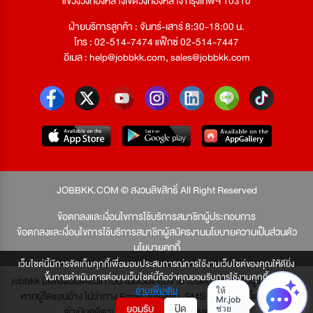
แขวงวังทองหลางเขตวังทองหลาง กรุงเทพฯ 10310
ฝ่ายบริการลูกค้า : จันทร์-เสาร์ 8:30-18:00 น.
โทร : 02-514-7474 แฟ็กซ์ 02-514-7447
อีเมล :
help@jobbkk.com
,
sales@jobbkk.com
JOBBKK.COM © สงวนลิขสิทธิ์ All Right Reserved
ข้อตกลงและเงื่อนไขการใช้บริการสมาชิกผู้ประกอบการ
ข้อตกลงและเงื่อนไขการใช้บริการสมาชิกผู้สมัครงาน
นโยบายความเป็นส่วนตัว
นโยบายคุกกี้
เว็บไซต์นี้มีการจัดเก็บคุกกี้เพื่อมอบประสบการณ์การใช้งานเว็บไซต์ของคุณให้ดียิ่ง
ขึ้นการดำเนินการต่อบนเว็บไซต์นี้ถือว่าคุณยอมรับการใช้งานคุกกี้
jobbkk มีเพียงเว็บเดียวเท่านั้น ไม่มีเว็บเครือข่าย โปรดอย่าหลงเชื่อผู้แอบอ้าง และ
อ่านเพิ่มเติม
หากผู้ใดแอบอ้าง ไม่ว่าทาง Email, โทรศัพท์, SMS หรือทางใดก็ตาม จะถูก
ยอมรับ
ปิด
ดำเนินคดีตามที่กฎหมายบัญญัติไว้สูงสุด