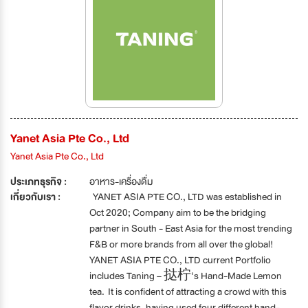
Yanet Asia Pte Co., Ltd
Yanet Asia Pte Co., Ltd
ประเภทธุรกิจ :
อาหาร-เครื่องดื่ม
เกี่ยวกับเรา :
YANET ASIA PTE CO., LTD was established in
Oct 2020; Company aim to be the bridging
partner in South - East Asia for the most trending
F&B or more brands from all over the global!
YANET ASIA PTE CO., LTD current Portfolio
includes Taning – 挞柠‘s Hand-Made Lemon
tea. It is confident of attracting a crowd with this
flavor drinks, having used four different hand-