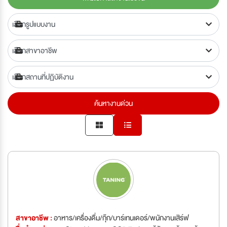
ค้นหางานด่วน
สาขาอาชีพ :
อาหาร/เครื่องดื่ม/กุ๊ก/บาร์เทนเดอร์/พนักงานเสิร์ฟ