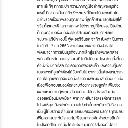
เกาหลีแท้ๆ ทุกกระปุก ความภาคภูมิใจสำคัญของธุรกิจ
แห่งนี้ คือ การเป็นบริษัท Startup ที่มีแนวโน้มการเติบโต
อย่างรวดเร็วมาพร้อมคุณภาพที่ลูกค้าสามารถสัมผัสได้
จริง ทั้งรสชาติ และคุณภาพ ไม่ว่าจะอยู่ที่ไหนของเมืองไทย
ก็ทานความอร่อยที่มีอรรถรสแบบเดียวกับเกาหลีแท้
100% บริษัท แฮปปี้ ฟู้ด ออริจินอล จำกัด เปิดดำเนินการ
ใน วันที่ 17 ธค 2563 ภายในระยะเวลาไม่ถึงปี เราได้
พัฒนาจากการเป็นธุรกิจขนาดเล็กสู่ธุรกิจขนาดกลาง
พร้อมยืนหยัดมาตรฐานคงที่ ไม่มีเปลี่ยนแปลง ด้วยสิ่งที่เรา
คำนึงถึง มากที่สุด คือ คุณภาพของสินค้า และความคุ้มค่า
ในอาหารที่ลูกค้าต้องได้รับกลับไป อาหารนั้นต้องสามารถ
ทานได้ทุกเพศทุกวัย อีกทั้งเรามีการพัฒนาสินค้าอย่างต่อ
เนื่องเพื่อตอบสนองต่อความต้องการของลูกค้า เพิ่มช่วง
เวลาแห่งความสุขกาย สบายท้องไปกับรสชาติอันแสน
อร่อยเหมือนมีเชฟมือ 1 จากเกาหลีมารังสรรค์อาหารสุด
โปรดให้คุณถึงหน้าบ้าน มากไปกว่านั้น เรายังคำนึงถึงการ
เป็น ผู้ให้บริการ ด้านอาหารแบบครบวงจร บริการทุกระดับ
เพิ่มความประทับใจ และไม่เพียงแค่การจัดจำหน่ายสินค้า
ในประเทศไทยเท่านั้น โคเรียดอง ยังมีการส่งออกไปต่าง