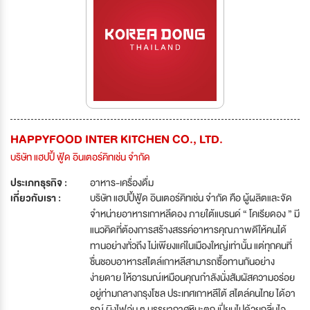
HAPPYFOOD INTER KITCHEN CO., LTD.
บริษัท แฮปปี้ ฟู้ด อินเตอร์คิทเช่น จำกัด
ประเภทธุรกิจ :
อาหาร-เครื่องดื่ม
เกี่ยวกับเรา :
บริษัท แฮปปี้ฟู้ด อินเตอร์คิทเช่น จำกัด คือ ผู้ผลิตและจัด
จำหน่ายอาหารเกาหลีดอง ภายใต้แบรนด์ “ โคเรียดอง ” มี
แนวคิดที่ต้องการสร้างสรรค์อาหารคุณภาพดีให้คนได้
ทานอย่างทั่วถึง ไม่เพียงแค่ในเมืองใหญ่เท่านั้น แต่ทุกคนที่
ชื่นชอบอาหารสไตล์เกาหลีสามารถซื้อทานกันอย่าง
ง่ายดาย ให้อารมณ์เหมือนคุณกำลังนั่งสัมผัสความอร่อย
อยู่ท่ามกลางกรุงโซล ประเทศเกาหลีใต้ สไตล์คนไทย ได้อา
รณ์ ผิงไฟอุ่น ๆ บรรยากาศหิมะตก เปี่ยมไปด้วยกลิ่นไอ