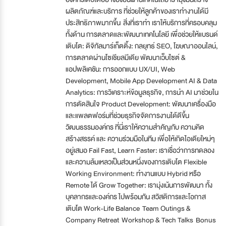
ผลิตภัณฑ์และบริการ ที่ช่วยให้ลูกค้าของเราทำงานได้มี
ประสิทธิภาพมากขึ้น สิ่งที่เราทำ เราให้บริการที่ครอบคลุม
ทั้งด้าน การตลาดและพัฒนาเทคโนโลยี เพื่อช่วยให้แบรนด์
เติบโต: ดิจิทัลมาร์เก็ตติ้ง: กลยุทธ์ SEO, โฆษณาออนไลน์,
การตลาดผ่านโซเชียลมีเดีย พัฒนาเว็บไซต์ &
แอปพลิเคชัน: การออกแบบ UX/UI, Web
Development, Mobile App Development AI & Data
Analytics: การวิเคราะห์ข้อมูลธุรกิจ, การนำ AI มาช่วยใน
การตัดสินใจ Product Development: พัฒนาเครื่องมือ
และแพลตฟอร์มที่ช่วยธุรกิจจัดการงานได้ดีขึ้น
วัฒนธรรมองค์กร ที่นี่เราให้ความสำคัญกับ ความคิด
สร้างสรรค์ และ ความร่วมมือในทีม เพื่อให้เกิดไอเดียใหม่ๆ
อยู่เสมอ Fail Fast, Learn Faster: เราเชื่อว่าการทดลอง
และความล้มเหลวเป็นส่วนหนึ่งของการเติบโต Flexible
Working Environment: ทำงานแบบ Hybrid หรือ
Remote ได้ Grow Together: เรามุ่งเน้นการพัฒนา ทั้ง
บุคลากรและองค์กร ไปพร้อมกัน สวัสดิการและโอกาส
เติบโต Work-Life Balance Team Outings &
Company Retreat Workshop & Tech Talks Bonus