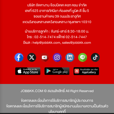
บริษัท จัดหางาน จ๊อบบีเคเค ดอท คอม จำกัด
เลขที่ 625 อาคารทัศนียา ห้องเลขที่ ยูนิต ดี ชั้น 5
ซอยรามคำแหง 39 ถนนประชาอุทิศ
แขวงวังทองหลางเขตวังทองหลาง กรุงเทพฯ 10310
ฝ่ายบริการลูกค้า : จันทร์-เสาร์ 8:30-18:00 น.
โทร : 02-514-7474 แฟ็กซ์ 02-514-7447
อีเมล :
help@jobbkk.com
,
sales@jobbkk.com
JOBBKK.COM © สงวนลิขสิทธิ์ All Right Reserved
ข้อตกลงและเงื่อนไขการใช้บริการสมาชิกผู้ประกอบการ
ข้อตกลงและเงื่อนไขการใช้บริการสมาชิกผู้สมัครงาน
นโยบายความเป็นส่วนตัว
นโยบายคุกกี้