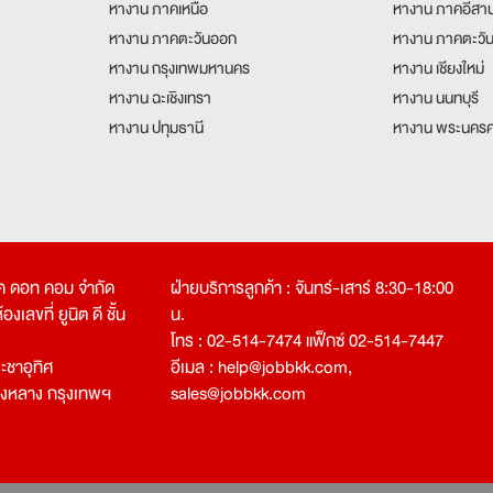
หางาน ภาคเหนือ
หางาน ภาคอีสา
หางาน ภาคตะวันออก
หางาน ภาคตะวั
หางาน กรุงเทพมหานคร
หางาน เชียงใหม่
หางาน ฉะเชิงเทรา
หางาน นนทบุรี
หางาน ปทุมธานี
หางาน พระนครศ
คเค ดอท คอม จำกัด
ฝ่ายบริการลูกค้า : จันทร์-เสาร์ 8:30-18:00
งเลขที่ ยูนิต ดี ชั้น
น.
โทร : 02-514-7474 แฟ็กซ์ 02-514-7447
ชาอุทิศ
อีเมล :
help@jobbkk.com
,
องหลาง กรุงเทพฯ
sales@jobbkk.com