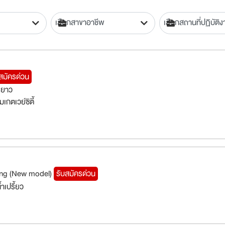
สมัครด่วน
งยาว
กตเวย์ซิตี้
ing (New model)
รับสมัครด่วน
ำเปรี้ยว