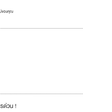
เม่ของคุณ
รด่วน !