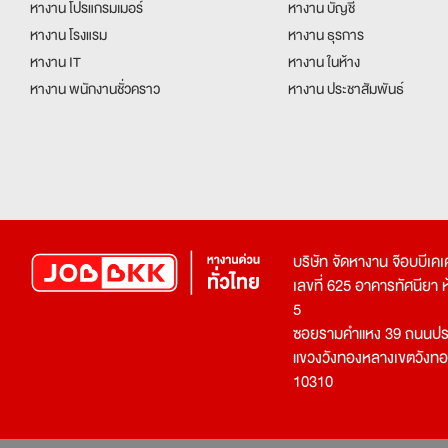
หางาน โปรแกรมเมอร์
หางาน บัญชี
หางาน โรงแรม
หางาน ธุรการ
หางาน IT
หางาน ในห้าง
หางาน พนักงานชั่วคราว
หางาน ประชาสัมพันธ์
บริษัท จัดหางาน จ๊อบบีเ
เลขที่ 625 อาคารทัศนียา ห้อ
5
ซอยรามคำแหง 39 ถนนประ
แขวงวังทองหลางเขตวังท
10310