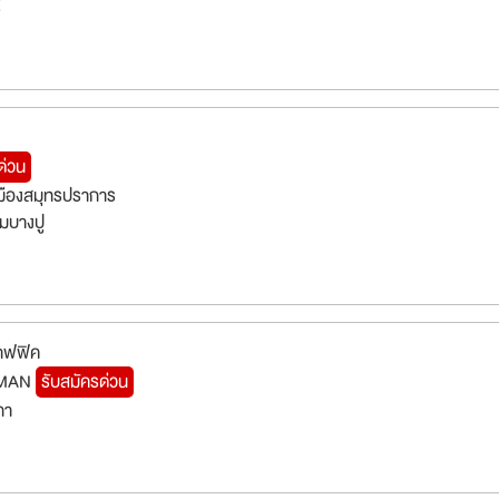
ี
ด่วน
มืองสมุทรปราการ
มบางปู
าฟฟิค
TMAN
รับสมัครด่วน
กา