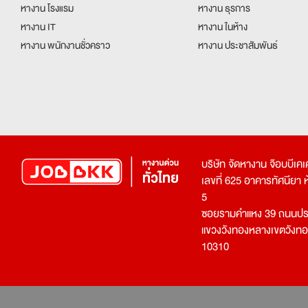
หางาน โรงแรม
หางาน ธุรการ
หางาน IT
หางาน ในห้าง
หางาน พนักงานชั่วคราว
หางาน ประชาสัมพันธ์
บริษัท จัดหางาน จ๊อบบีเ
เลขที่ 625 อาคารทัศนียา ห้อ
5
ซอยรามคำแหง 39 ถนนประ
แขวงวังทองหลางเขตวังท
10310