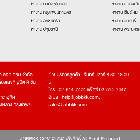
หางาน ภาคตะวันออก
หางาน ภาคตะวั
หางาน กรุงเทพมหานคร
หางาน เชียงใหม่
หางาน ฉะเชิงเทรา
หางาน นนทบุรี
หางาน ปทุมธานี
หางาน พระนครศ
คเค ดอท คอม จำกัด
ฝ่ายบริการลูกค้า : จันทร์-เสาร์ 8:30-18:00
งเลขที่ ยูนิต ดี ชั้น
น.
โทร : 02-514-7474 แฟ็กซ์ 02-514-7447
ชาอุทิศ
อีเมล :
help@jobbkk.com
,
องหลาง กรุงเทพฯ
sales@jobbkk.com
JOBBKK.COM © สงวนลิขสิทธิ์ All Right Reserved