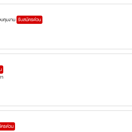
วบคุมงาน
รับสมัครด่วน
ี
น
กา
มัครด่วน