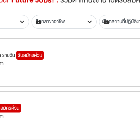
คล รายวัน
รับสมัครด่วน
กา
บสมัครด่วน
กา