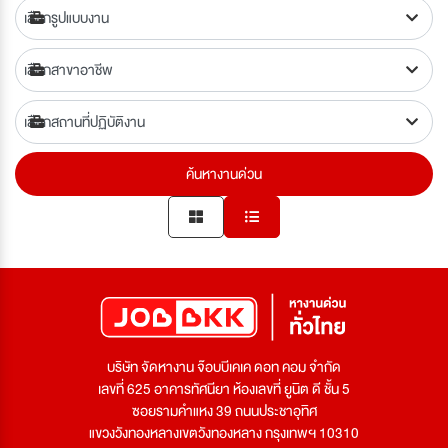
ค้นหางานด่วน
บริษัท จัดหางาน จ๊อบบีเคเค ดอท คอม จำกัด
เลขที่ 625 อาคารทัศนียา ห้องเลขที่ ยูนิต ดี ชั้น 5
ซอยรามคำแหง 39 ถนนประชาอุทิศ
แขวงวังทองหลางเขตวังทองหลาง กรุงเทพฯ 10310