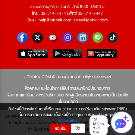
ฝ่ายบริการลูกค้า : จันทร์-เสาร์ 8:30-18:00 น.
โทร : 02-514-7474 แฟ็กซ์ 02-514-7447
อีเมล :
help@jobbkk.com
,
sales@jobbkk.com
JOBBKK.COM © สงวนลิขสิทธิ์ All Right Reserved
ข้อตกลงและเงื่อนไขการใช้บริการสมาชิกผู้ประกอบการ
ข้อตกลงและเงื่อนไขการใช้บริการสมาชิกผู้สมัครงาน
นโยบายความเป็นส่วนตัว
นโยบายคุกกี้
เว็บไซต์นี้มีการจัดเก็บคุกกี้เพื่อมอบประสบการณ์การใช้งานเว็บไซต์ของคุณให้ดียิ่ง
ขึ้นการดำเนินการต่อบนเว็บไซต์นี้ถือว่าคุณยอมรับการใช้งานคุกกี้
jobbkk มีเพียงเว็บเดียวเท่านั้น ไม่มีเว็บเครือข่าย โปรดอย่าหลงเชื่อผู้แอบอ้าง และ
อ่านเพิ่มเติม
หากผู้ใดแอบอ้าง ไม่ว่าทาง Email, โทรศัพท์, SMS หรือทางใดก็ตาม จะถูก
ยอมรับ
ปิด
ดำเนินคดีตามที่กฎหมายบัญญัติไว้สูงสุด