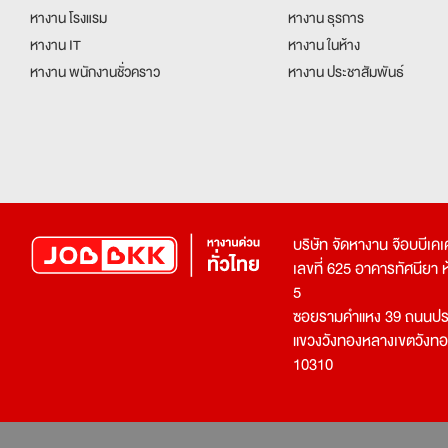
หางาน โรงแรม
หางาน ธุรการ
หางาน IT
หางาน ในห้าง
หางาน พนักงานชั่วคราว
หางาน ประชาสัมพันธ์
บริษัท จัดหางาน จ๊อบบีเ
เลขที่ 625 อาคารทัศนียา ห้อ
5
ซอยรามคำแหง 39 ถนนประ
แขวงวังทองหลางเขตวังท
10310