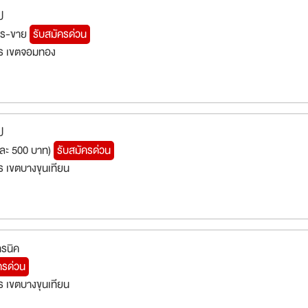
ป
การ-ขาย
รับสมัครด่วน
ร เขตจอมทอง
ป
นละ 500 บาท)
รับสมัครด่วน
 เขตบางขุนเทียน
ทรนิค
ครด่วน
 เขตบางขุนเทียน