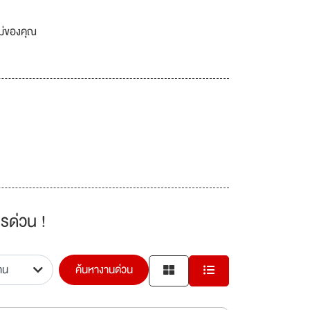
เม่ของคุณ
รด่วน !
ค้นหางานด่วน