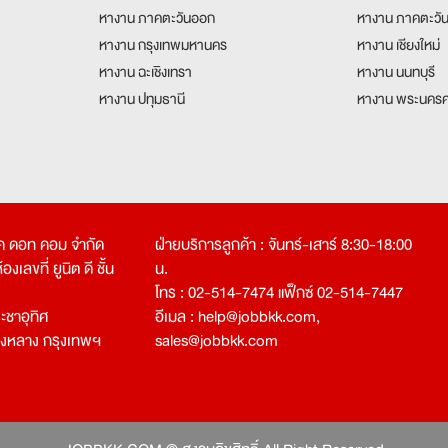
หางาน ภาคตะวันออก
หางาน ภาคตะวั
หางาน กรุงเทพมหานคร
หางาน เชียงใหม่
หางาน ฉะเชิงเทรา
หางาน นนทบุรี
หางาน ปทุมธานี
หางาน พระนครศ
คเค ดอท คอม จำกัด
ฝ่ายบริการลูกค้า : จันทร์-เสาร์ 8:30-18:00
งเลขที่ ยูนิต ดี ชั้น
น.
โทร : 02-514-7474 แฟ็กซ์ 02-514-7447
ชาอุทิศ
อีเมล :
help@jobbkk.com
,
องหลาง กรุงเทพฯ
sales@jobbkk.com