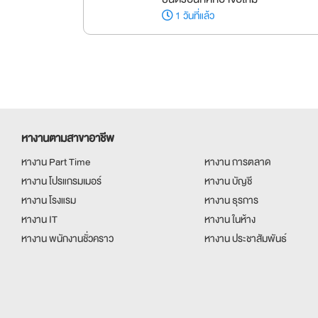
1 วันที่แล้ว
หางานตามสาขาอาชีพ
หางาน Part Time
หางาน การตลาด
หางาน โปรแกรมเมอร์
หางาน บัญชี
หางาน โรงแรม
หางาน ธุรการ
หางาน IT
หางาน ในห้าง
หางาน พนักงานชั่วคราว
หางาน ประชาสัมพันธ์