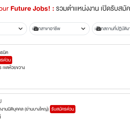
Your
Future Jobs! :
รวมตำเเหน่งงาน เปิดรับสมัค
ทรนิค
ครด่วน
 เขตห้วยขวาง
ป
กงานนิติบุคคล (ย่านบางใหญ่)
รับสมัครด่วน
่