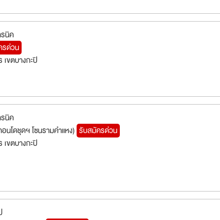
ทรนิค
ครด่วน
 เขตบางกะปิ
ทรนิค
(คอนโดชุดฯ โซนรามคำแหง)
รับสมัครด่วน
 เขตบางกะปิ
ป