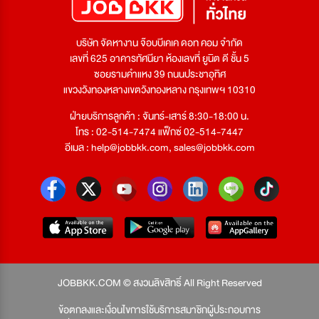
บริษัท จัดหางาน จ๊อบบีเคเค ดอท คอม จำกัด
เลขที่ 625 อาคารทัศนียา ห้องเลขที่ ยูนิต ดี ชั้น 5
ซอยรามคำแหง 39 ถนนประชาอุทิศ
แขวงวังทองหลางเขตวังทองหลาง กรุงเทพฯ 10310
ฝ่ายบริการลูกค้า : จันทร์-เสาร์ 8:30-18:00 น.
โทร : 02-514-7474 แฟ็กซ์ 02-514-7447
อีเมล :
help@jobbkk.com
,
sales@jobbkk.com
JOBBKK.COM © สงวนลิขสิทธิ์ All Right Reserved
ข้อตกลงและเงื่อนไขการใช้บริการสมาชิกผู้ประกอบการ