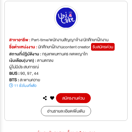
สาขาอาชีพ :
Part-time/พนักงานสัญญาจ้าง/นักศึกษาฝึกงาน
ชื่อตำเเหน่งงาน :
นักศึกษาฝึกงานcontent creator
รับสมัครด่วน
สถานที่ปฏิบัติงาน :
กรุงเทพมหานคร เขตพญาไท
เงินเดือน(บาท) :
ตามตกลง
ผู้ไม่มีประสบการณ์
BUS :
90, 97, 44
BTS :
สะพานควาย
11 ชั่วโมงที่แล้ว
สมัครงานด่วน
อ่านรายละเอียดเพิ่มเติม