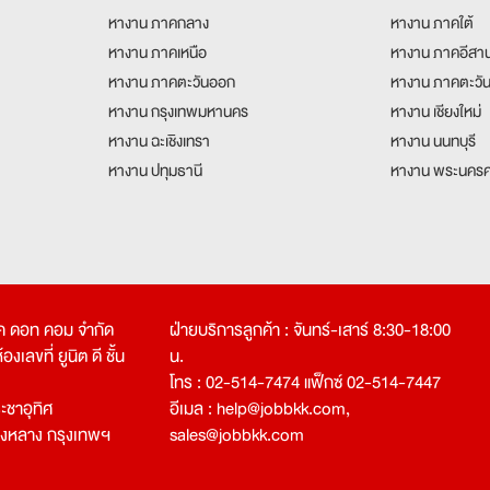
หางาน ภาคกลาง
หางาน ภาคใต้
หางาน ภาคเหนือ
หางาน ภาคอีสา
หางาน ภาคตะวันออก
หางาน ภาคตะวั
หางาน กรุงเทพมหานคร
หางาน เชียงใหม่
หางาน ฉะเชิงเทรา
หางาน นนทบุรี
หางาน ปทุมธานี
หางาน พระนครศ
คเค ดอท คอม จำกัด
ฝ่ายบริการลูกค้า : จันทร์-เสาร์ 8:30-18:00
งเลขที่ ยูนิต ดี ชั้น
น.
โทร : 02-514-7474 แฟ็กซ์ 02-514-7447
ชาอุทิศ
อีเมล :
help@jobbkk.com
,
องหลาง กรุงเทพฯ
sales@jobbkk.com