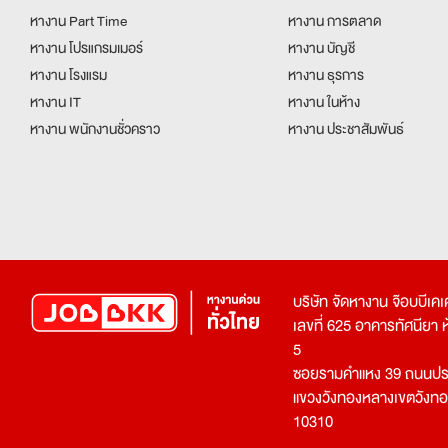
หางาน Part Time
หางาน การตลาด
หางาน โปรแกรมเมอร์
หางาน บัญชี
หางาน โรงแรม
หางาน ธุรการ
หางาน IT
หางาน ในห้าง
หางาน พนักงานชั่วคราว
หางาน ประชาสัมพันธ์
บริษัท จัดหางาน จ๊อบบีเ
เลขที่ 625 อาคารทัศนียา ห้อ
5
ซอยรามคำแหง 39 ถนนประ
แขวงวังทองหลางเขตวังท
10310