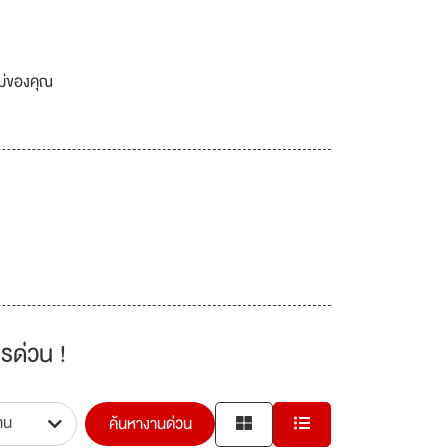
เม่ของคุณ
รด่วน !
ค้นหางานด่วน