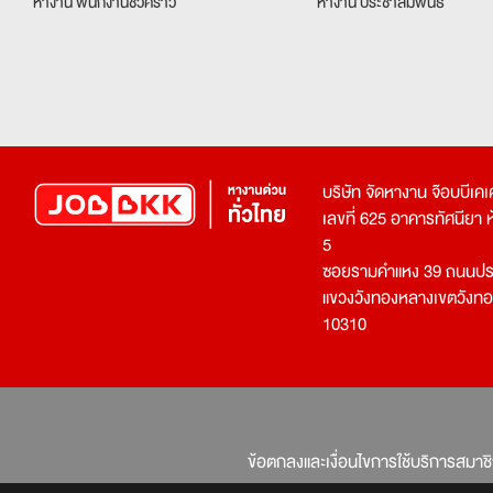
หางาน พนักงานชั่วคราว
หางาน ประชาสัมพันธ์
บริษัท จัดหางาน จ๊อบบีเ
เลขที่ 625 อาคารทัศนียา ห้อ
5
ซอยรามคำแหง 39 ถนนประ
แขวงวังทองหลางเขตวังท
10310
ข้อตกลงและเงื่อนไขการใช้บริการสมาช