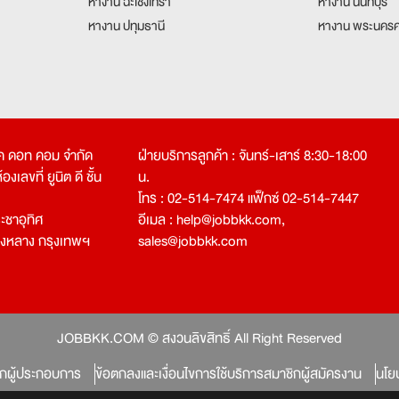
หางาน ฉะเชิงเทรา
หางาน นนทบุรี
หางาน ปทุมธานี
หางาน พระนครศ
คเค ดอท คอม จำกัด
ฝ่ายบริการลูกค้า : จันทร์-เสาร์ 8:30-18:00
งเลขที่ ยูนิต ดี ชั้น
น.
โทร : 02-514-7474 แฟ็กซ์ 02-514-7447
ชาอุทิศ
อีเมล :
help@jobbkk.com
,
องหลาง กรุงเทพฯ
sales@jobbkk.com
JOBBKK.COM © สงวนลิขสิทธิ์ All Right Reserved
ิกผู้ประกอบการ
ข้อตกลงและเงื่อนไขการใช้บริการสมาชิกผู้สมัครงาน
นโย