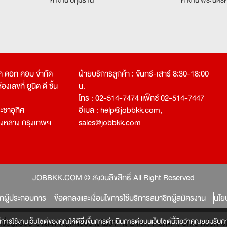
คเค ดอท คอม จำกัด
ฝ่ายบริการลูกค้า : จันทร์-เสาร์ 8:30-18:00
งเลขที่ ยูนิต ดี ชั้น
น.
โทร : 02-514-7474 แฟ็กซ์ 02-514-7447
ชาอุทิศ
อีเมล :
help@jobbkk.com
,
องหลาง กรุงเทพฯ
sales@jobbkk.com
JOBBKK.COM © สงวนลิขสิทธิ์ All Right Reserved
ิกผู้ประกอบการ
ข้อตกลงและเงื่อนไขการใช้บริการสมาชิกผู้สมัครงาน
นโย
์การใช้งานเว็บไซต์ของคุณให้ดียิ่งขึ้นการดำเนินการต่อบนเว็บไซต์นี้ถือว่าคุณยอมรับกา
หลงเชื่อผู้แอบอ้าง และหากผู้ใดแอบอ้าง ไม่ว่าทาง Email, โทรศัพท์, SMS หรือ