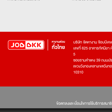
บริษัท จัดหางาน จ๊อบบีเ
เลขที่ 625 อาคารทัศนียา ห้อ
5
ซอยรามคำแหง 39 ถนนประ
แขวงวังทองหลางเขตวังท
10310
ข้อตกลงและเงื่อนไขการใช้บริการสมาช