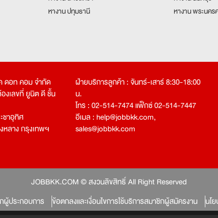
หางาน ปทุมธานี
หางาน พระนครศ
คเค ดอท คอม จำกัด
ฝ่ายบริการลูกค้า : จันทร์-เสาร์ 8:30-18:00
งเลขที่ ยูนิต ดี ชั้น
น.
โทร : 02-514-7474 แฟ็กซ์ 02-514-7447
ชาอุทิศ
อีเมล :
help@jobbkk.com
,
องหลาง กรุงเทพฯ
sales@jobbkk.com
JOBBKK.COM © สงวนลิขสิทธิ์ All Right Reserved
ิกผู้ประกอบการ
ข้อตกลงและเงื่อนไขการใช้บริการสมาชิกผู้สมัครงาน
นโย