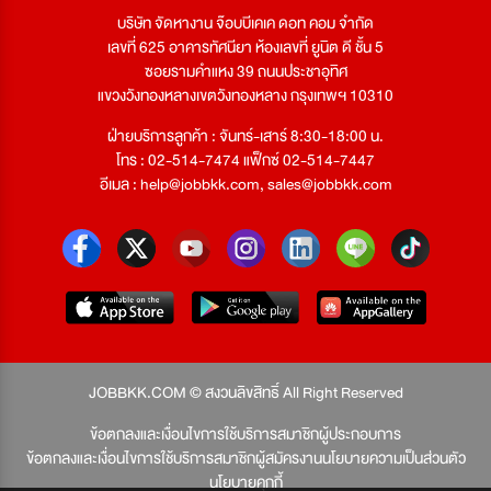
บริษัท จัดหางาน จ๊อบบีเคเค ดอท คอม จำกัด
เลขที่ 625 อาคารทัศนียา ห้องเลขที่ ยูนิต ดี ชั้น 5
ซอยรามคำแหง 39 ถนนประชาอุทิศ
แขวงวังทองหลางเขตวังทองหลาง กรุงเทพฯ 10310
ฝ่ายบริการลูกค้า : จันทร์-เสาร์ 8:30-18:00 น.
โทร : 02-514-7474 แฟ็กซ์ 02-514-7447
อีเมล :
help@jobbkk.com
,
sales@jobbkk.com
JOBBKK.COM © สงวนลิขสิทธิ์ All Right Reserved
ข้อตกลงและเงื่อนไขการใช้บริการสมาชิกผู้ประกอบการ
ข้อตกลงและเงื่อนไขการใช้บริการสมาชิกผู้สมัครงาน
นโยบายความเป็นส่วนตัว
นโยบายคุกกี้