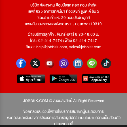
บริษัท จัดหางาน จ๊อบบีเคเค ดอท คอม จำกัด
เลขที่ 625 อาคารทัศนียา ห้องเลขที่ ยูนิต ดี ชั้น 5
ซอยรามคำแหง 39 ถนนประชาอุทิศ
แขวงวังทองหลางเขตวังทองหลาง กรุงเทพฯ 10310
ฝ่ายบริการลูกค้า : จันทร์-เสาร์ 8:30-18:00 น.
โทร : 02-514-7474 แฟ็กซ์ 02-514-7447
อีเมล :
help@jobbkk.com
,
sales@jobbkk.com
JOBBKK.COM © สงวนลิขสิทธิ์ All Right Reserved
ข้อตกลงและเงื่อนไขการใช้บริการสมาชิกผู้ประกอบการ
ข้อตกลงและเงื่อนไขการใช้บริการสมาชิกผู้สมัครงาน
นโยบายความเป็นส่วนตัว
นโยบายคุกกี้