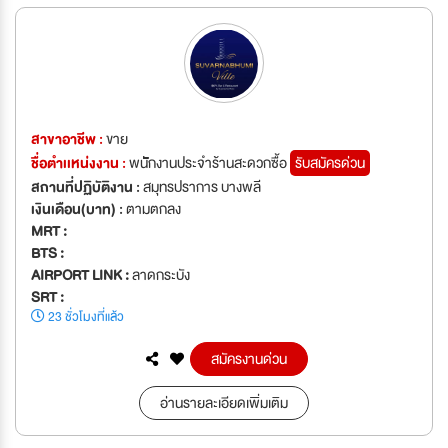
สาขาอาชีพ :
ขาย
ชื่อตำเเหน่งงาน :
พนััััััััััักงานประจำร้านสะดวกซื้อ
รับสมัครด่วน
สถานที่ปฏิบัติงาน :
สมุทรปราการ บางพลี
เงินเดือน(บาท) :
ตามตกลง
MRT :
BTS :
AIRPORT LINK :
ลาดกระบัง
SRT :
23 ชั่วโมงที่แล้ว
สมัครงานด่วน
อ่านรายละเอียดเพิ่มเติม