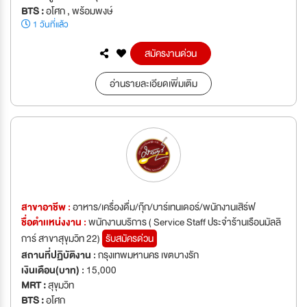
BTS :
อโศก , พร้อมพงษ์
1 วันที่แล้ว
สมัครงานด่วน
อ่านรายละเอียดเพิ่มเติม
สาขาอาชีพ :
อาหาร/เครื่องดื่ม/กุ๊ก/บาร์เทนเดอร์/พนักงานเสิร์ฟ
ชื่อตำเเหน่งงาน :
พนักงานบริการ ( Service Staff ประจำร้านเรือนมัลลิ
การ์ สาขาสุขุมวิท 22)
รับสมัครด่วน
สถานที่ปฏิบัติงาน :
กรุงเทพมหานคร เขตบางรัก
เงินเดือน(บาท) :
15,000
MRT :
สุขุมวิท
BTS :
อโศก