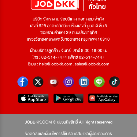
บริษัท จัดหางาน จ๊อบบีเคเค ดอท คอม จำกัด
เลขที่ 625 อาคารทัศนียา ห้องเลขที่ ยูนิต ดี ชั้น 5
ซอยรามคำแหง 39 ถนนประชาอุทิศ
แขวงวังทองหลางเขตวังทองหลาง กรุงเทพฯ 10310
ฝ่ายบริการลูกค้า : จันทร์-เสาร์ 8:30-18:00 น.
โทร : 02-514-7474 แฟ็กซ์ 02-514-7447
อีเมล :
help@jobbkk.com
,
sales@jobbkk.com
JOBBKK.COM © สงวนลิขสิทธิ์ All Right Reserved
ข้อตกลงและเงื่อนไขการใช้บริการสมาชิกผู้ประกอบการ