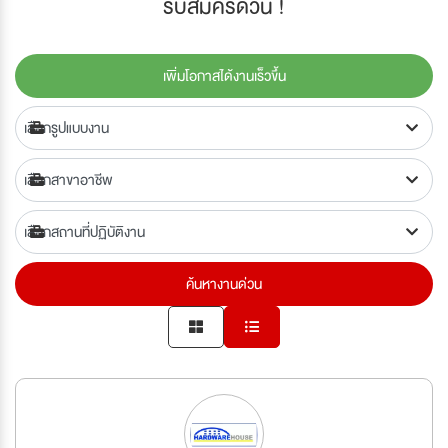
รับสมัครด่วน !
เพิ่มโอกาสได้งานเร็วขึ้น
ค้นหางานด่วน