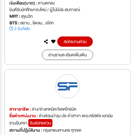
เงินเดือน(บาท) :
ตามตกลง
ยินดีรับนักศึกษาจบใหม่ / ผู้ไม่มีประสบการณ์
MRT :
สุขุมวิท
BTS :
สยาม , ชิดลม , อโศก
2 วันที่แล้ว
สมัครงานด่วน
อ่านรายละเอียดเพิ่มเติม
สาขาอาชีพ :
ช่าง/ช่างเทคนิค/อิเลคโทรนิค
ชื่อตำเเหน่งงาน :
ช่างซ่อมบำรุง ประจำสาขา เดอะคริสตัล เอกมัย
รามอินทรา
รับสมัครด่วน
สถานที่ปฏิบัติงาน :
กรุงเทพมหานคร ทุกเขต