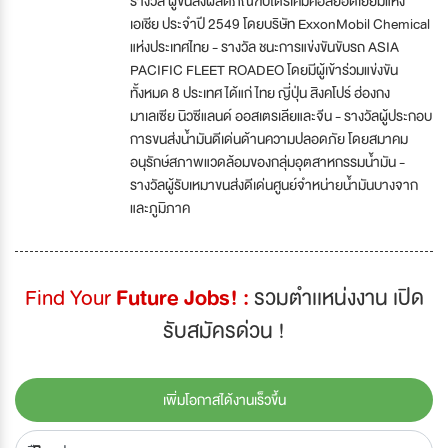
รางวัล ผู้ขนส่งผลิตภัณฑ์ปิโตรเคมีคอลยอดเยี่ยมแห่ง
เอเชีย ประจำปี 2549 โดยบริษัท ExxonMobil Chemical
แห่งประเทศไทย - รางวัล ชนะการแข่งขันขับรถ ASIA
PACIFIC FLEET ROADEO โดยมีผู้เข้าร่วมแข่งขัน
ทั้งหมด 8 ประเทศ ได้แก่ ไทย ญี่ปุ่น สิงคโปร์ ฮ่องกง
มาเลเซีย นิวซีแลนด์ ออสเตรเลียและจีน - รางวัลผู้ประกอบ
การขนส่งน้ำมันดีเด่นด้านความปลอดภัย โดยสมาคม
อนุรักษ์สภาพแวดล้อมของกลุ่มอุตสาหกรรมน้ำมัน -
รางวัลผู้รับเหมาขนส่งดีเด่นศูนย์จำหน่ายน้ำมันบางจาก
และภูมิภาค
Find Your
Future Jobs! :
รวมตำเเหน่งงาน เปิด
รับสมัครด่วน !
เพิ่มโอกาสได้งานเร็วขึ้น