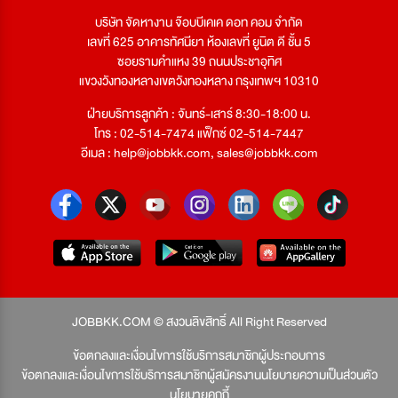
บริษัท จัดหางาน จ๊อบบีเคเค ดอท คอม จำกัด
เลขที่ 625 อาคารทัศนียา ห้องเลขที่ ยูนิต ดี ชั้น 5
ซอยรามคำแหง 39 ถนนประชาอุทิศ
แขวงวังทองหลางเขตวังทองหลาง กรุงเทพฯ 10310
ฝ่ายบริการลูกค้า : จันทร์-เสาร์ 8:30-18:00 น.
โทร : 02-514-7474 แฟ็กซ์ 02-514-7447
อีเมล :
help@jobbkk.com
,
sales@jobbkk.com
JOBBKK.COM © สงวนลิขสิทธิ์ All Right Reserved
ข้อตกลงและเงื่อนไขการใช้บริการสมาชิกผู้ประกอบการ
ข้อตกลงและเงื่อนไขการใช้บริการสมาชิกผู้สมัครงาน
นโยบายความเป็นส่วนตัว
นโยบายคุกกี้