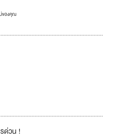
เม่ของคุณ
รด่วน !