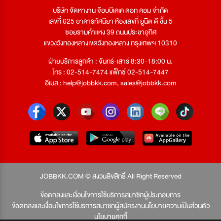
บริษัท จัดหางาน จ๊อบบีเคเค ดอท คอม จำกัด
เลขที่ 625 อาคารทัศนียา ห้องเลขที่ ยูนิต ดี ชั้น 5
ซอยรามคำแหง 39 ถนนประชาอุทิศ
แขวงวังทองหลางเขตวังทองหลาง กรุงเทพฯ 10310
ฝ่ายบริการลูกค้า : จันทร์-เสาร์ 8:30-18:00 น.
โทร : 02-514-7474 แฟ็กซ์ 02-514-7447
อีเมล :
help@jobbkk.com
,
sales@jobbkk.com
JOBBKK.COM © สงวนลิขสิทธิ์ All Right Reserved
ข้อตกลงและเงื่อนไขการใช้บริการสมาชิกผู้ประกอบการ
ข้อตกลงและเงื่อนไขการใช้บริการสมาชิกผู้สมัครงาน
นโยบายความเป็นส่วนตัว
นโยบายคุกกี้