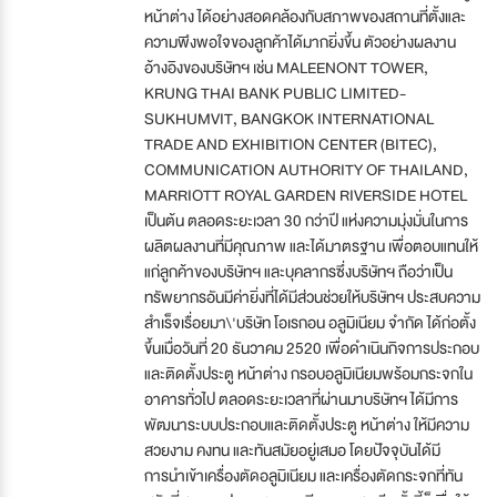
หน้าต่าง ได้อย่างสอดคล้องกับสภาพของสถานที่ตั้งและ
ความพึงพอใจของลูกค้าได้มากยิ่งขึ้น ตัวอย่างผลงาน
อ้างอิงของบริษัทฯ เช่น MALEENONT TOWER,
KRUNG THAI BANK PUBLIC LIMITED-
SUKHUMVIT, BANGKOK INTERNATIONAL
TRADE AND EXHIBITION CENTER (BITEC),
COMMUNICATION AUTHORITY OF THAILAND,
MARRIOTT ROYAL GARDEN RIVERSIDE HOTEL
เป็นต้น ตลอดระยะเวลา 30 กว่าปี แห่งความมุ่งมั่นในการ
ผลิตผลงานที่มีคุณภาพ และได้มาตรฐาน เพื่อตอบแทนให้
แก่ลูกค้าของบริษัทฯ และบุคลากรซึ่งบริษัทฯ ถือว่าเป็น
ทรัพยากรอันมีค่ายิ่งที่ได้มีส่วนช่วยให้บริษัทฯ ประสบความ
สำเร็จเรื่อยมา\'บริษัท โอเรกอน อลูมิเนียม จำกัด ได้ก่อตั้ง
ขึ้นเมื่อวันที่ 20 ธันวาคม 2520 เพื่อดำเนินกิจการประกอบ
และติดตั้งประตู หน้าต่าง กรอบอลูมิเนียมพร้อมกระจกใน
อาคารทั่วไป ตลอดระยะเวลาที่ผ่านมาบริษัทฯ ได้มีการ
พัฒนาระบบประกอบและติดตั้งประตู หน้าต่าง ให้มีความ
สวยงาม คงทน และทันสมัยอยู่เสมอ โดยปัจจุบันได้มี
การนำเข้าเครื่องตัดอลูมิเนียม และเครื่องตัดกระจกที่ทัน