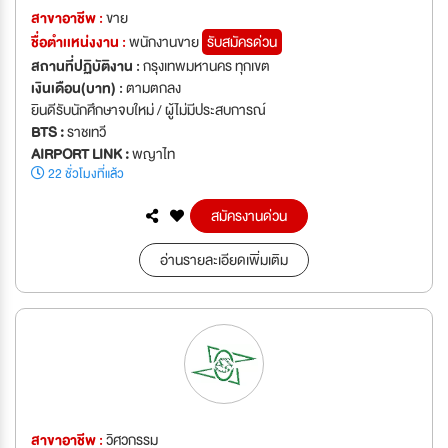
สาขาอาชีพ :
ขาย
ชื่อตำเเหน่งงาน :
พนักงานขาย
รับสมัครด่วน
สถานที่ปฏิบัติงาน :
กรุงเทพมหานคร ทุกเขต
เงินเดือน(บาท) :
ตามตกลง
ยินดีรับนักศึกษาจบใหม่ / ผู้ไม่มีประสบการณ์
BTS :
ราชเทวี
AIRPORT LINK :
พญาไท
22 ชั่วโมงที่แล้ว
สมัครงานด่วน
อ่านรายละเอียดเพิ่มเติม
สาขาอาชีพ :
วิศวกรรม