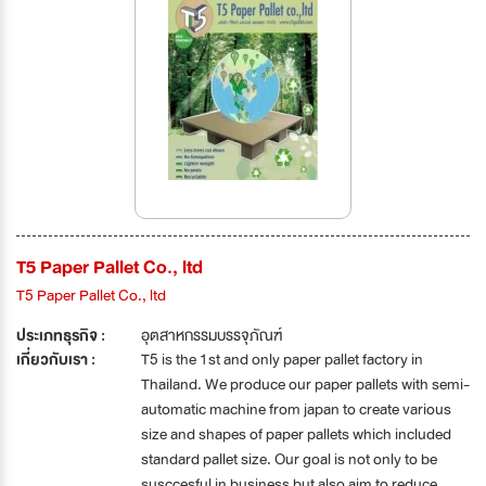
T5 Paper Pallet Co., ltd
T5 Paper Pallet Co., ltd
ประเภทธุรกิจ :
อุตสาหกรรมบรรจุภัณฑ์
เกี่ยวกับเรา :
T5 is the 1st and only paper pallet factory in
Thailand. We produce our paper pallets with semi-
automatic machine from japan to create various
size and shapes of paper pallets which included
standard pallet size. Our goal is not only to be
susccesful in business but also aim to reduce