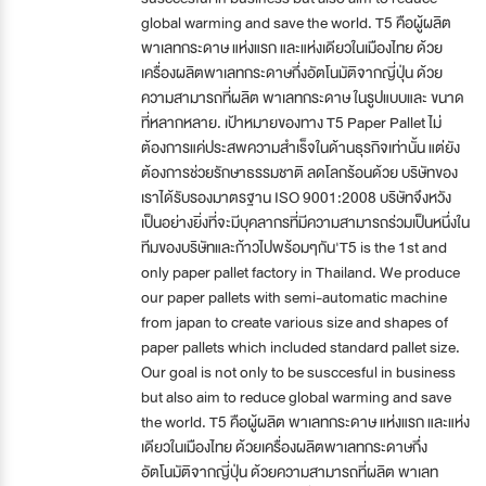
global warming and save the world. T5 คือผู้ผลิต
พาเลทกระดาษ แห่งแรก และแห่งเดียวในเมืองไทย ด้วย
เครื่องผลิตพาเลทกระดาษกึ่งอัตโนมัติจากญี่ปุ่น ด้วย
ความสามารถที่ผลิต พาเลทกระดาษ ในรูปแบบและ ขนาด
ที่หลากหลาย. เป้าหมายของทาง T5 Paper Pallet ไม่
ต้องการแค่ประสพความสำเร็จในด้านธุรกิจเท่านั้น แต่ยัง
ต้องการช่วยรักษาธรรมชาติ ลดโลกร้อนด้วย บริษัทของ
เราได้รับรองมาตรฐาน ISO 9001:2008 บริษัทจึงหวัง
เป็นอย่างยิ่งที่จะมีบุคลากรที่มีความสามารถร่วมเป็นหนึ่งใน
ทีมของบริษัทและก้าวไปพร้อมๆกัน'T5 is the 1st and
only paper pallet factory in Thailand. We produce
our paper pallets with semi-automatic machine
from japan to create various size and shapes of
paper pallets which included standard pallet size.
Our goal is not only to be susccesful in business
but also aim to reduce global warming and save
the world. T5 คือผู้ผลิต พาเลทกระดาษ แห่งแรก และแห่ง
เดียวในเมืองไทย ด้วยเครื่องผลิตพาเลทกระดาษกึ่ง
อัตโนมัติจากญี่ปุ่น ด้วยความสามารถที่ผลิต พาเลท