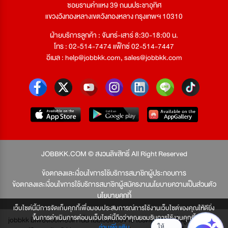
ซอยรามคำแหง 39 ถนนประชาอุทิศ
แขวงวังทองหลางเขตวังทองหลาง กรุงเทพฯ 10310
ฝ่ายบริการลูกค้า : จันทร์-เสาร์ 8:30-18:00 น.
โทร : 02-514-7474 แฟ็กซ์ 02-514-7447
อีเมล :
help@jobbkk.com
,
sales@jobbkk.com
JOBBKK.COM © สงวนลิขสิทธิ์ All Right Reserved
ข้อตกลงและเงื่อนไขการใช้บริการสมาชิกผู้ประกอบการ
ข้อตกลงและเงื่อนไขการใช้บริการสมาชิกผู้สมัครงาน
นโยบายความเป็นส่วนตัว
นโยบายคุกกี้
เว็บไซต์นี้มีการจัดเก็บคุกกี้เพื่อมอบประสบการณ์การใช้งานเว็บไซต์ของคุณให้ดียิ่ง
ขึ้นการดำเนินการต่อบนเว็บไซต์นี้ถือว่าคุณยอมรับการใช้งานคุกกี้
jobbkk มีเพียงเว็บเดียวเท่านั้น ไม่มีเว็บเครือข่าย โปรดอย่าหลงเชื่อผู้แอบอ้าง และ
อ่านเพิ่มเติม